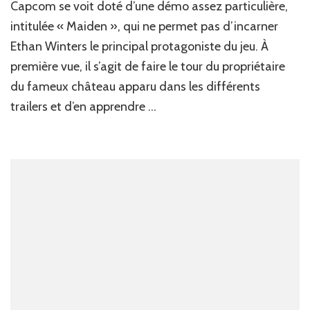
de
Capcom se voit doté d’une démo assez particulière,
la
intitulée « Maiden », qui ne permet pas d’incarner
démo
Ethan Winters le principal protagoniste du jeu. À
de
Resident
première vue, il s’agit de faire le tour du propriétaire
Evil
du fameux château apparu dans les différents
VIII
et
trailers et d’en apprendre …
de
ses
étranges
secrets