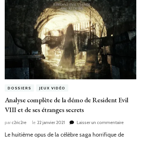
Switch
et
Switch
2
en
mai
2026
DOSSIERS
JEUX VIDÉO
Analyse complète de la démo de Resident Evil
VIII et de ses étranges secrets
sur
par
c2ric2re
le
22 janvier 2021
Laisser un commentaire
Analyse
Le huitième opus de la célèbre saga horrifique de
complèt