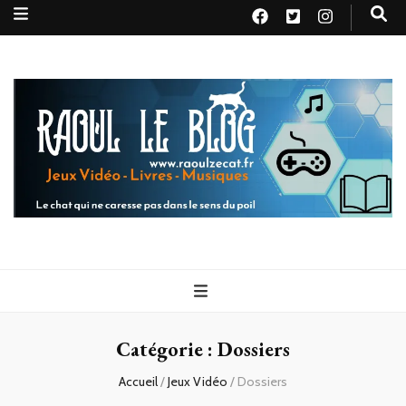
Raoul le
Le chat qui ne caresse pas dans le sens du poil
blog
Catégorie :
Dossiers
Accueil
/
Jeux Vidéo
/
Dossiers