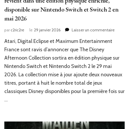
revient dans une édition physique enrichie,
disponible sur Nintendo Switch et Switch 2 en
mai 2026
sur
par
c2ric2re
le
29 janvier 2026
Laisser un commentaire
News
Atari, Digital Eclipse et Maximum Entertainment
JV
:
France sont ravis d’annoncer que The Disney
The
Afternoon Collection sortira en édition physique sur
Disney
Nintendo Switch et Nintendo Switch 2 le 29 mai
Afterno
Collect
2026. La collection mise à jour ajoute deux nouveaux
revient
titres, portant à huit le nombre total de jeux
dans
une
classiques Disney disponibles pour la première fois sur
édition
…
physiqu
enrichie
disponi
sur
Nintend