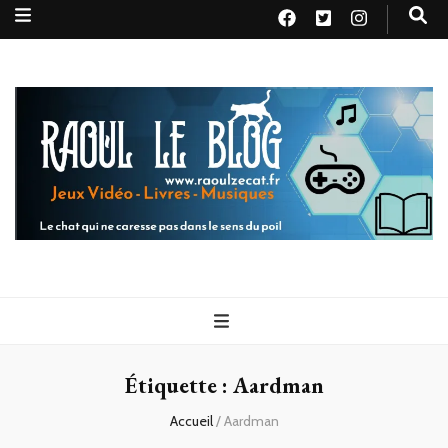
Raoul le
Le chat qui ne caresse pas dans le sens du poil
blog
Étiquette :
Aardman
Accueil
/
Aardman