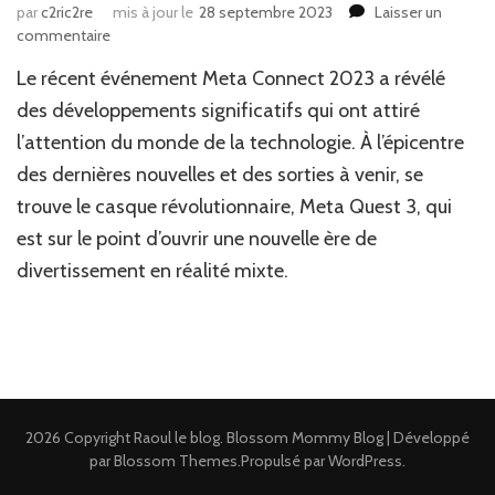
par
c2ric2re
mis à jour le
28 septembre 2023
Laisser un
sur
commentaire
News
Le récent événement Meta Connect 2023 a révélé
JV
:
des développements significatifs qui ont attiré
Wallace
l’attention du monde de la technologie. À l’épicentre
et
des dernières nouvelles et des sorties à venir, se
Gromit
sur
trouve le casque révolutionnaire, Meta Quest 3, qui
Meta
est sur le point d’ouvrir une nouvelle ère de
Quest
3
divertissement en réalité mixte.
2026 Copyright
Raoul le blog
.
Blossom Mommy Blog | Développé
par
Blossom Themes
.Propulsé par
WordPress
.