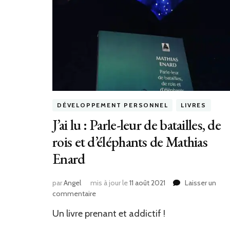
DÉVELOPPEMENT PERSONNEL
LIVRES
J’ai lu : Parle-leur de batailles, de
rois et d’éléphants de Mathias
Enard
par
Angel
mis à jour le
11 août 2021
Laisser un
sur
commentaire
J’ai
Un livre prenant et addictif !
lu
: