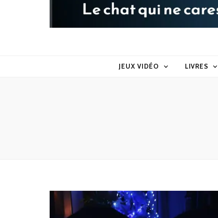
Raoul le 
Le chat qui ne caresse pas dans le sens du poil
JEUX VIDÉO
LIVRES