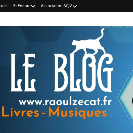
cueil
Et Encore
Association ACJV