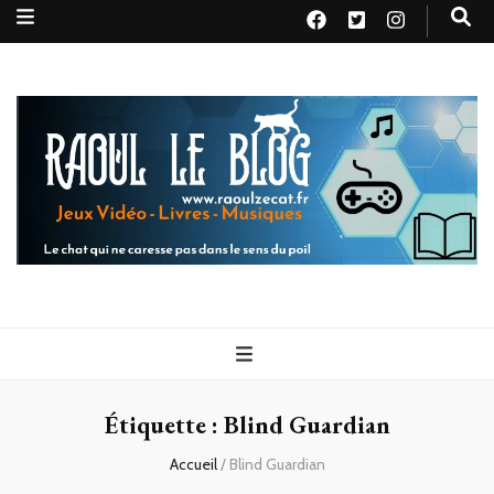
Raoul le
Le chat qui ne caresse pas dans le sens du poil
blog
Étiquette :
Blind Guardian
Accueil
/
Blind Guardian