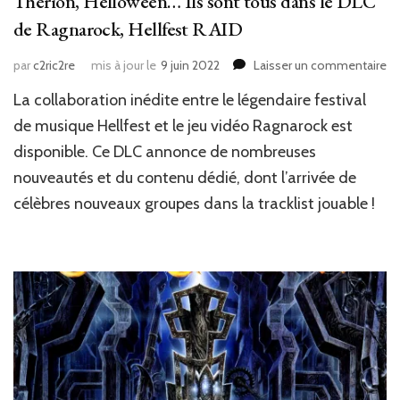
Therion, Helloween… Ils sont tous dans le DLC
de Ragnarock, Hellfest RAID
su
par
c2ric2re
mis à jour le
9 juin 2022
Laisser un commentaire
N
La collaboration inédite entre le légendaire festival
Je
vi
de musique Hellfest et le jeu vidéo Ragnarock est
:
disponible. Ce DLC annonce de nombreuses
Bl
nouveautés et du contenu dédié, dont l’arrivée de
Gu
Dr
célèbres nouveaux groupes dans la tracklist jouable !
Th
He
Ils
so
to
da
le
D
de
Ra