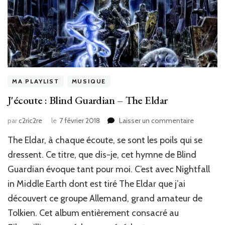
He
RA
MA PLAYLIST
MUSIQUE
J'écoute : Blind Guardian – The Eldar
sur
par
c2ric2re
le
7 février 2018
Laisser un commentaire
J'écoute
The Eldar, à chaque écoute, se sont les poils qui se
:
Blind
dressent. Ce titre, que dis-je, cet hymne de Blind
Guardian
Guardian évoque tant pour moi. C’est avec Nightfall
–
in Middle Earth dont est tiré The Eldar que j’ai
The
Eldar
découvert ce groupe Allemand, grand amateur de
Tolkien. Cet album entièrement consacré au