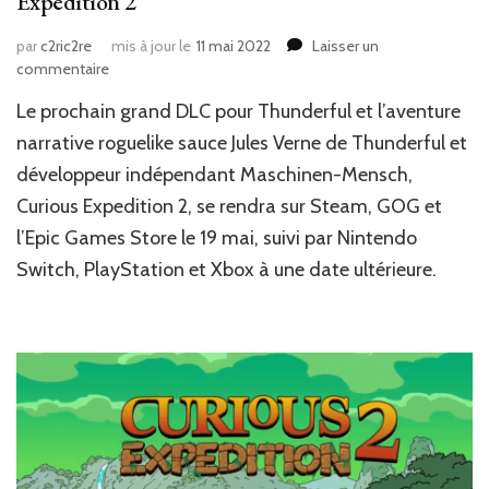
Expedition 2
par
c2ric2re
mis à jour le
11 mai 2022
Laisser un
sur
commentaire
News
Le prochain grand DLC pour Thunderful et l’aventure
Jeux
Vidéo
narrative roguelike sauce Jules Verne de ‎‎Thunderful‎‎ et
:
développeur indépendant ‎‎Maschinen-Mensch‎‎,‎‎
DLC
Curious Expedition 2‎‎, se rendra sur Steam, GOG et
annoncé
pour
l’Epic Games Store le 19 mai, suivi par Nintendo
Curious
Switch, PlayStation et Xbox à une date ultérieure. ‎‎
Expedition
2