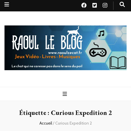
Raoul le
Le chat qui ne caresse pas dans le sens du poil
blog
Étiquette :
Curious Expedition 2
Accueil
/
Curious Expedition 2