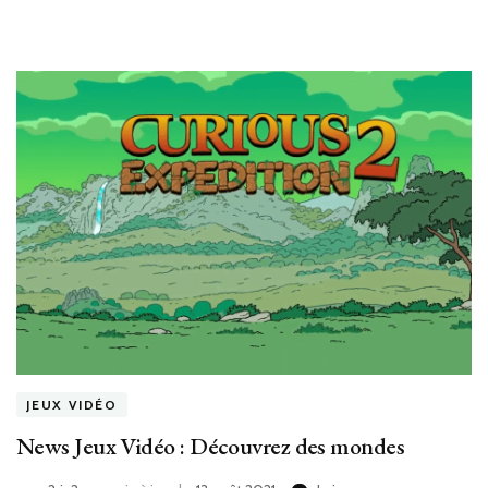
2
est
disponible
sur
Playstation
et
XBox
JEUX VIDÉO
News Jeux Vidéo : Découvrez des mondes