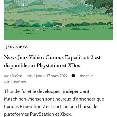
JEUX VIDÉO
News Jeux Vidéo : Curious Expedition 2 est
disponible sur Playstation et XBox
par
c2ric2re
mis à jour le
17 mars 2022
Laisser un
sur
commentaire
News
Thunderful ‎‎et le développeur indépendant
Jeux
Vidéo
‎‎Maschinen-Mensch‎‎ sont heureux d’annoncer que
:
‎‎Curious Expedition 2‎‎ est sorti aujourd’hui sur les
Curious
plateformes PlayStation et Xbox.
Expedition