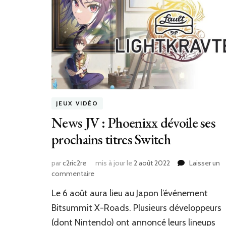
JEUX VIDÉO
News JV : Phoenixx dévoile ses
prochains titres Switch
par
c2ric2re
mis à jour le
2 août 2022
Laisser un
sur
commentaire
News
Le 6 août aura lieu au Japon l’événement
JV
:
Bitsummit X-Roads. Plusieurs développeurs
Phoenixx
(dont Nintendo) ont annoncé leurs lineups