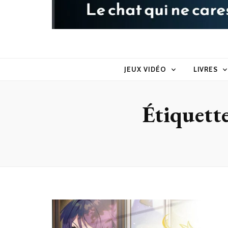
Raoul le 
Le chat qui ne caresse pas dans le sens du poil
JEUX VIDÉO
LIVRES
Étiquette