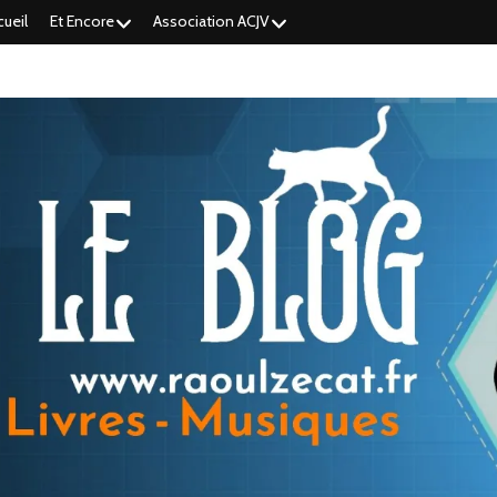
cueil
Et Encore
Association ACJV