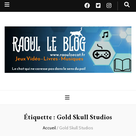
Raoul le
Le chat qui ne caresse pas dans le sens du poil
blog
Étiquette :
Gold Skull Studios
Accueil
/
Gold Skull Studios