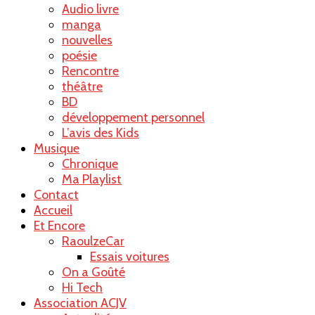
Audio livre
manga
nouvelles
poésie
Rencontre
théâtre
BD
développement personnel
L’avis des Kids
Musique
Chronique
Ma Playlist
Contact
Accueil
Et Encore
RaoulzeCar
Essais voitures
On a Goûté
Hi Tech
Association ACJV