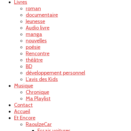
Livres
roman
documentaire
Jeunesse
Audio livre
manga
nouvelles
poésie
Rencontre
théâtre
BD
développement personnel
L’avis des Kids
Musique
Chronique
Ma Playlist
Contact
Accueil
Et Encore
RaoulzeCar
Essais voitures