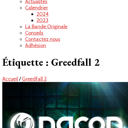
Actualités
Calendrier
2024
2023
La Bande Originale
Conseils
Contactez nous
Adhésion
Étiquette :
Greedfall 2
Accueil
/
Greedfall 2