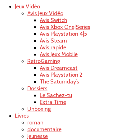
Jeux Vidéo
Raoul le bl
Avis Jeux Vidéo
Avis Switch
Avis Xbox One|Series
Avis Playstation 4|5
Avis Steam
Avis rapide
Avis Jeux Mobile
RetroGaming
Avis Dreamcast
Avis Playstation 2
The Saturnday’s
Dossiers
Le Sachez-tu
Extra Time
Unboxing
Livres
roman
documentaire
Jeunesse