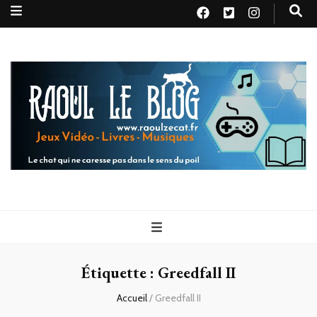
Raoul le
Le chat qui ne caresse pas dans le sens du poil
blog
Étiquette :
Greedfall II
Accueil
/
Greedfall II