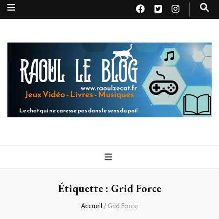
Raoul le
Le chat qui ne caresse pas dans le sens du poil
blog
Étiquette :
Grid Force
Accueil
/
Grid Force