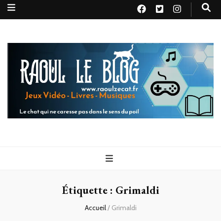
Raoul le
Le chat qui ne caresse pas dans le sens du poil
blog
Étiquette :
Grimaldi
Accueil
/
Grimaldi