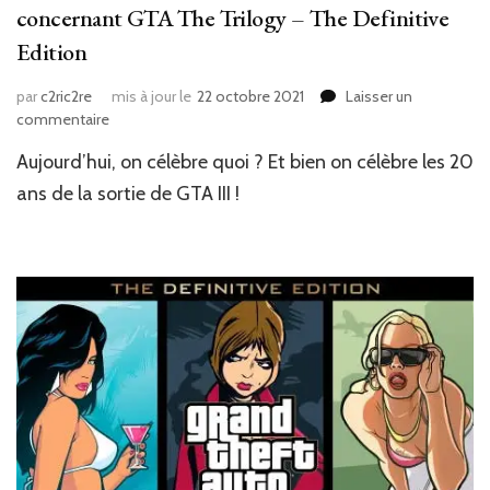
concernant GTA The Trilogy – The Definitive
Edition
par
c2ric2re
mis à jour le
22 octobre 2021
Laisser un
sur
commentaire
News
Aujourd’hui, on célèbre quoi ? Et bien on célèbre les 20
Jeux
Vidéo
ans de la sortie de GTA III !
:
Rockstar
donne
des
infos
concernant
GTA
The
Trilogy
–
The
Definitive
Edition