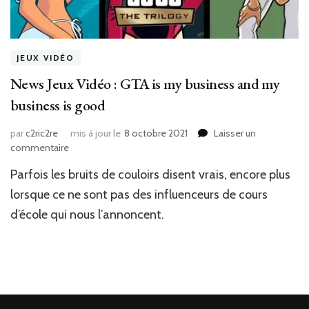
JEUX VIDÉO
News Jeux Vidéo : GTA is my business and my
business is good
par
c2ric2re
mis à jour le
8 octobre 2021
Laisser un
sur
commentaire
News
Parfois les bruits de couloirs disent vrais, encore plus
Jeux
Vidéo
lorsque ce ne sont pas des influenceurs de cours
:
d’école qui nous l’annoncent.
GTA
is
my
business
and
my
business