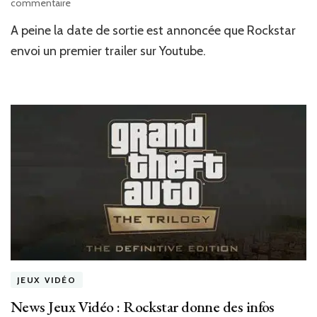
sur
commentaire
News
A peine la date de sortie est annoncée que Rockstar
Jeux
Vidéo
envoi un premier trailer sur Youtube.
:
GTA:
The
Trilogy
–
The
Definitive
Edition
se
dévoile
en
vidéo
JEUX VIDÉO
News Jeux Vidéo : Rockstar donne des infos