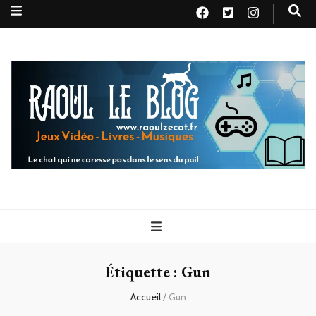
Raoul le
Le chat qui ne caresse pas dans le sens du poil
blog
Étiquette :
Gun
Accueil
/
Gun