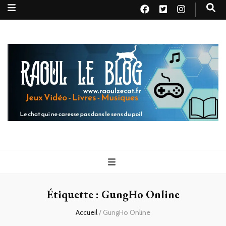
Raoul le
Le chat qui ne caresse pas dans le sens du poil
blog
Étiquette :
GungHo Online
Accueil
/
GungHo Online