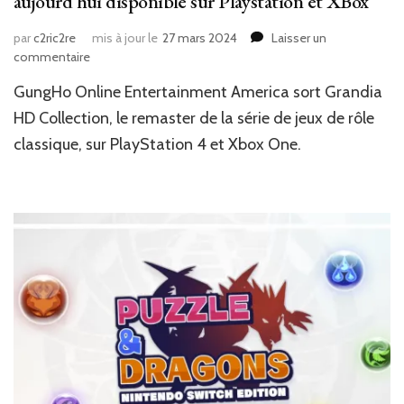
aujourd’hui disponible sur Playstation et XBox
par
c2ric2re
mis à jour le
27 mars 2024
Laisser un
sur
commentaire
News
GungHo Online Entertainment America sort Grandia
JV
:
HD Collection, le remaster de la série de jeux de rôle
Grandia
classique, sur PlayStation 4 et Xbox One.
HD
Collection
est
aujourd’hui
disponible
sur
Playstation
et
XBox