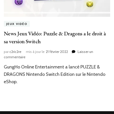
JEUX VIDÉO
News Jeux Vidéo: Puzzle & Dragons a le droit à
sa version Switch
par
c2ric2re
mis à jour le
21 février 2022
Laisser un
sur
commentaire
News
‎GungHo Online Entertainment a lancé ‎‎PUZZLE &
Jeux
Vidéo:
DRAGONS Nintendo Switch Edition‎‎ sur le ‎‎Nintendo
Puzzle
eShop‎‎.
&
Dragons
a
le
droit
à