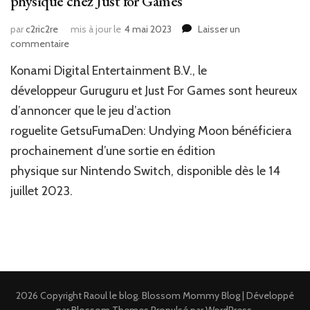
physique chez Just for Games
par
c2ric2re
mis à jour le
4 mai 2023
Laisser un
sur
commentaire
News
Konami Digital Entertainment B.V., le
Jv
:
développeur Guruguru et Just For Games sont heureux
GetsuFumaDen:
d’annoncer que le jeu d’action
Undying
roguelite GetsuFumaDen: Undying Moon bénéficiera
Moon
en
prochainement d’une sortie en édition
physique
physique sur Nintendo Switch, disponible dès le 14
chez
Just
juillet 2023.
for
Games
2026 Copyright
Raoul le blog
.
Blossom Mommy Blog | Développé
par
Blossom Themes
.Propulsé par
WordPress
.