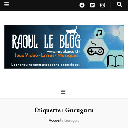
Raoul le
Le chat qui ne caresse pas dans le sens du poil
blog
Étiquette :
Guruguru
Accueil
/
Guruguru