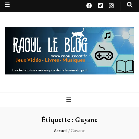
Raoul le
Le chat qui ne caresse pas dans le sens du poil
blog
Étiquette :
Guyane
Accueil
/
Guyane