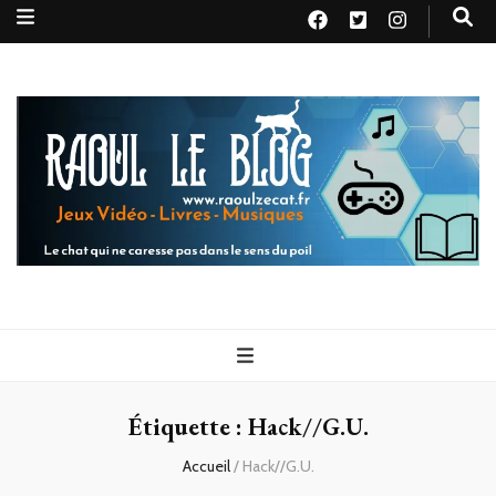
Raoul le
Le chat qui ne caresse pas dans le sens du poil
blog
Étiquette :
Hack//G.U.
Accueil
/
Hack//G.U.