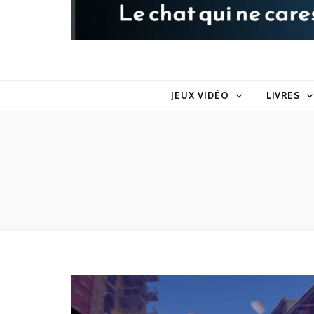
Raoul le 
Le chat qui ne caresse pas dans le sens du poil
JEUX VIDÉO
LIVRES