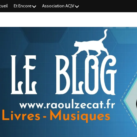
cueil
Et Encore
Association ACJV