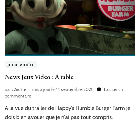
JEUX VIDÉO
News Jeux Vidéo : A table
par
c2ric2re
mis à jour le
14 septembre 2021
Laisser un
sur
commentaire
News
A la vue du trailer de Happy’s Humble Burger Farm je
Jeux
Vidéo
dois bien avouer que je n’ai pas tout compris.
:
A
table