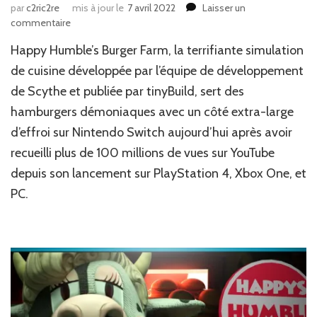
par
c2ric2re
mis à jour le
7 avril 2022
Laisser un
sur
commentaire
News
Happy Humble’s Burger Farm, la terrifiante simulation
Jeux
vidéo
de cuisine développée par l’équipe de développement
:
de Scythe et publiée par tinyBuild, sert des
Cauchemar
hamburgers démoniaques avec un côté extra-large
en
cuisine
d’effroi sur Nintendo Switch aujourd’hui après avoir
recueilli plus de 100 millions de vues sur YouTube
depuis son lancement sur PlayStation 4, Xbox One, et
PC.