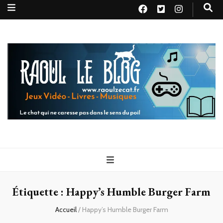
Raoul le
Le chat qui ne caresse pas dans le sens du poil
blog
Étiquette :
Happy’s Humble Burger Farm
Accueil
/
Happy’s Humble Burger Farm