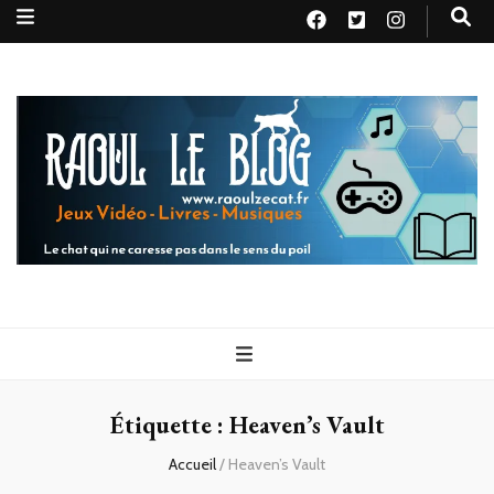
Raoul le
Le chat qui ne caresse pas dans le sens du poil
blog
Étiquette :
Heaven’s Vault
Accueil
/
Heaven’s Vault