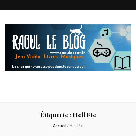
Raoul le
Le chat qui ne caresse pas dans le sens du poil
blog
Étiquette :
Hell Pie
Accueil
/
Hell Pie