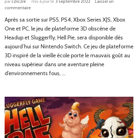
par
c2ric2re
mis à jour le
3 septembre 2022
Laisser un
sur
commentaire
News
Après sa sortie sur PS5, PS4, Xbox Series X|S, Xbox
JV
:
One et PC, le jeu de plateforme 3D obscène de
Hell
‎‎Headup‎‎ et Sluggerfly, ‎‎Hell Pie‎‎, sera disponible ‎‎dès
Pie
aujourd’hui‎‎ sur Nintendo Switch. Ce jeu de plateforme
est
disponible
3D inspiré de la vieille école porte le mauvais goût au
sur
niveau supérieur dans une aventure pleine
Switch
d’environnements fous, …