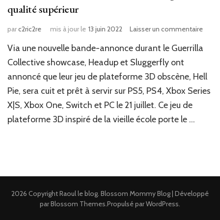
qualité supérieur
sur
par
c2ric2re
mis à jour le
13 juin 2022
Laisser un commentaire
News
Via une nouvelle bande-annonce durant le Guerrilla
Jeux
Vidé
Collective showcase,‎‎ Headup‎‎ et‎‎ ‎‎Sluggerfly‎‎ ont
:
annoncé que leur jeu de plateforme 3D obscène, ‎‎Hell
Hell
Pie‎‎, sera cuit et prêt à servir sur PS5, PS4, Xbox Series
Pie,
le
X|S, Xbox One, Switch et PC le 21 juillet. Ce jeu de
mauv
plateforme 3D inspiré de la vieille école porte le …
goût
qualit
supér
2026 Copyright
Raoul le blog
.
Blossom Mommy Blog | Développé
par
Blossom Themes
.Propulsé par
WordPress
.