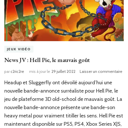
JEUX VIDÉO
News JV : Hell Pie, le mauvais goût
sur
par
c2ric2re
mis à jour le
29 juillet 2022
Laisser un commentaire
Ne
‎Headup‎‎ et‎‎ Sluggerfly ‎‎ont dévoilé aujourd’hui une
JV
:
nouvelle bande-annonce surréaliste pour‎‎ Hell Pie‎‎, le
Hel
jeu de plateforme 3D old-school de mauvais goût. La
Pie
nouvelle bande-annonce présente une bande-son
le
ma
heavy metal pour vraiment titiller les sens. ‎‎Hell Pie ‎‎est
goû
maintenant disponible sur PS5, PS4, Xbox Series X|S,