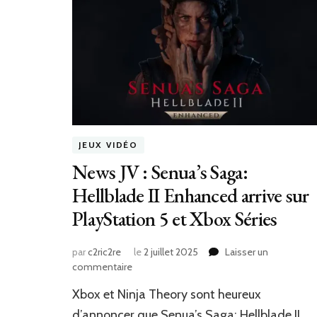
JEUX VIDÉO
News JV : Senua’s Saga:
Hellblade II Enhanced arrive sur
PlayStation 5 et Xbox Séries
par
c2ric2re
le
2 juillet 2025
Laisser un
sur
commentaire
News
Xbox et Ninja Theory sont heureux
JV
:
d’annoncer que Senua’s Saga: Hellblade II