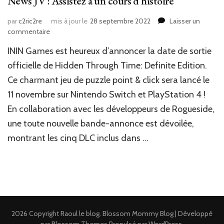
News JV : Assistez à un cours d’histoire
par
c2ric2re
mis à jour le
28 septembre 2022
Laisser un
sur
commentaire
News
ININ Games est heureux d’annoncer la date de sortie
JV
:
officielle de Hidden Through Time: Definite Edition.
Assistez
Ce charmant jeu de puzzle point & click sera lancé le
à
11 novembre sur Nintendo Switch et PlayStation 4 !
un
cours
En collaboration avec les développeurs de Rogueside,
d’histoire
une toute nouvelle bande-annonce est dévoilée,
montrant les cinq DLC inclus dans …
2026 Copyright
Raoul le blog
.
Blossom Mommy Blog | Développé
par
Blossom Themes
.Propulsé par
WordPress
.