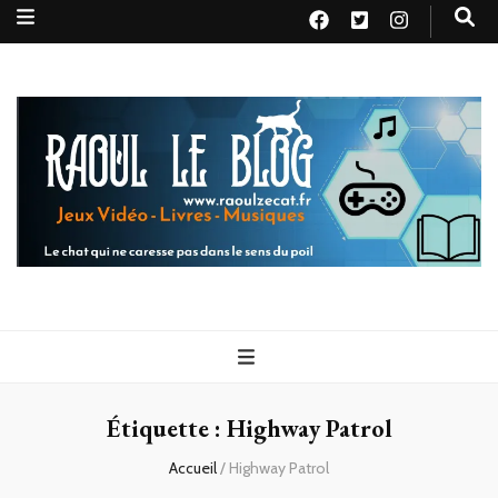
Raoul le
Le chat qui ne caresse pas dans le sens du poil
blog
Étiquette :
Highway Patrol
Accueil
/
Highway Patrol