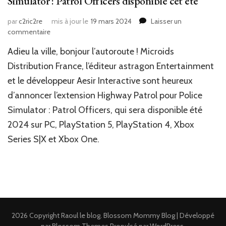
Simulator : Patrol Officers disponible cet été
par
c2ric2re
mis à jour le
19 mars 2024
Laisser un
sur
commentaire
News
Adieu la ville, bonjour l’autoroute ! Microids
JV
:
Distribution France, l’éditeur astragon Entertainment
Highway
et le développeur Aesir Interactive sont heureux
Patrol l’extension
d’annoncer l’extension Highway Patrol pour Police
de
Police
Simulator : Patrol Officers, qui sera disponible été
Simulator
2024 sur PC, PlayStation 5, PlayStation 4, Xbox
:
Patrol
Series S|X et Xbox One.
Officers
disponible cet
été
2026 Copyright
Raoul le blog
.
Blossom Mommy Blog | Développé
par
Blossom Themes
.Propulsé par
WordPress
.