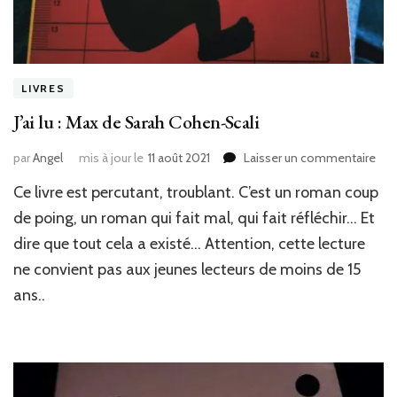
LIVRES
J’ai lu : Max de Sarah Cohen-Scali
sur
par
Angel
mis à jour le
11 août 2021
Laisser un commentaire
J’ai
Ce livre est percutant, troublant. C’est un roman coup
lu
:
de poing, un roman qui fait mal, qui fait réfléchir… Et
Max
dire que tout cela a existé… Attention, cette lecture
de
ne convient pas aux jeunes lecteurs de moins de 15
Sar
Coh
ans..
Scal