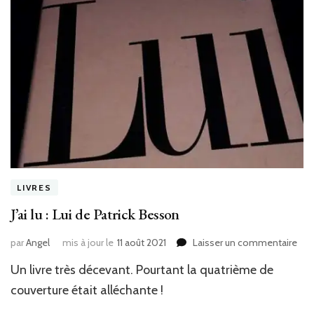
LIVRES
J’ai lu : Lui de Patrick Besson
sur
par
Angel
mis à jour le
11 août 2021
Laisser un commentaire
J’ai
Un livre très décevant. Pourtant la quatrième de
lu
:
couverture était alléchante !
Lui