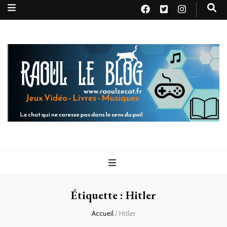
Raoul le
Le chat qui ne caresse pas dans le sens du poil
blog
Étiquette :
Hitler
Accueil
/
Hitler