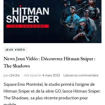
JEUX VIDÉO
News Jeux Vidéo : Découvrez Hitman Sniper :
The Shadows
sur
par
c2ric2re
mis à jour le
4 mars 2022
Laisser un commentaire
New
Square Enix Montréal, le studio primé à l’origine de
Jeux
Vid
Hitman Sniper et de la série GO, lance Hitman Sniper:
:
The Shadows, sa plus récente production pour
Déc
mobile.
Hit