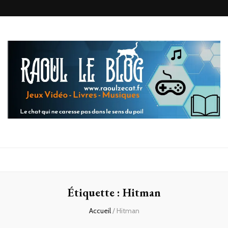
Raoul le
Le chat qui ne caresse pas dans le sens du poil
blog
Étiquette :
Hitman
Accueil
/
Hitman