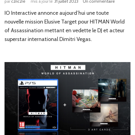
sur
par
c2ric2re
mis à jour le
31 juillet 2023
Un commentaire
News
IO Interactive annonce aujourd’hui une toute
JV
:
nouvelle mission Elusive Target pour HITMAN World
Nouvelle
of Assassination mettant en vedette le DJ et acteur
mission
superstar international Dimitri Vegas.
pour
Hitman