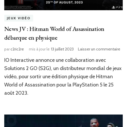
JEUX VIDÉO
News JV : Hitman World of Assassination
débarque en physique
sur
par
c2ric2re
mis à jour le
13 juillet 2023
Laisser un commentaire
Ne
IO Interactive annonce une collaboration avec
JV
:
Solutions 2 GO (S2G), un distributeur mondial de jeux
Hit
vidéo, pour sortir une édition physique de Hitman
Wor
World of Assassination pour la PlayStation 5 le 25
of
Ass
août 2023.
déb
en
phy