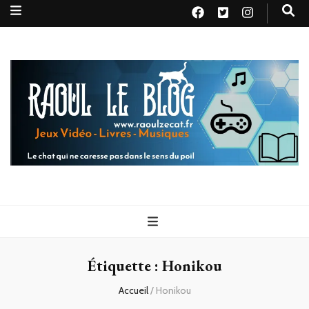
Raoul le
Le chat qui ne caresse pas dans le sens du poil
blog
Étiquette :
Honikou
Accueil
/
Honikou