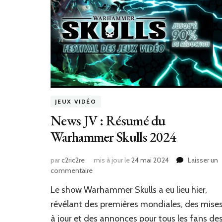
JEUX VIDÉO
News JV : Résumé du
Warhammer Skulls 2024
par
c2ric2re
mis à jour le
24 mai 2024
Laisser un
sur
commentaire
News
Le show Warhammer Skulls a eu lieu hier,
JV
:
révélant des premières mondiales, des mise
Résumé
à jour et des annonces pour tous les fans de