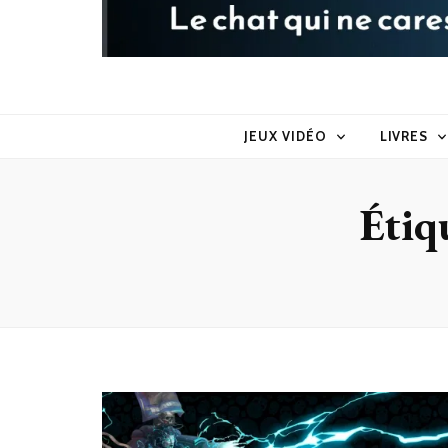
Raoul le 
Le chat qui ne caresse pas dans le sens du poil
JEUX VIDÉO
LIVRES
Étiq