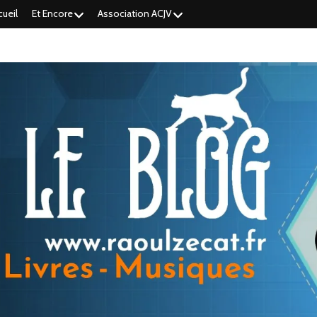
cueil
Et Encore
Association ACJV