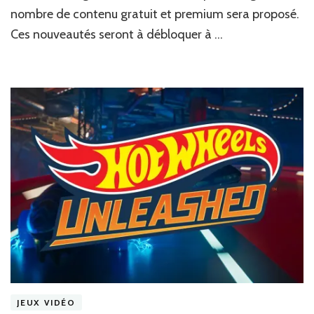
annoncent
nombre de contenu gratuit et premium sera proposé.
DC
Super
Ces nouveautés seront à débloquer à …
Heroes
Racing
Season
pour
Hot
Wheels
Unleashed
JEUX VIDÉO