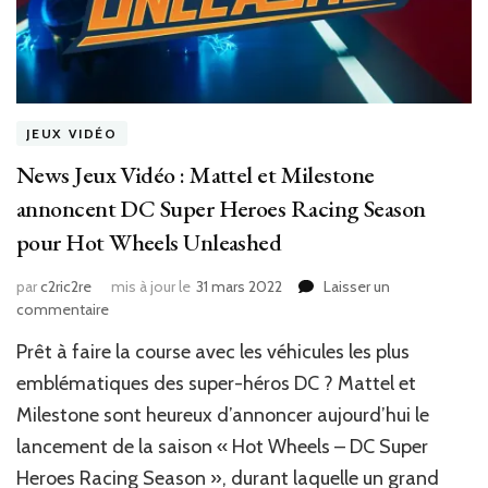
JEUX VIDÉO
News Jeux Vidéo : Mattel et Milestone
annoncent DC Super Heroes Racing Season
pour Hot Wheels Unleashed
par
c2ric2re
mis à jour le
31 mars 2022
Laisser un
sur
commentaire
News
Prêt à faire la course avec les véhicules les plus
Jeux
Vidéo
emblématiques des super-héros DC ? Mattel et
:
Milestone sont heureux d’annoncer aujourd’hui le
Mattel
lancement de la saison « Hot Wheels – DC Super
et
Milestone
Heroes Racing Season », durant laquelle un grand