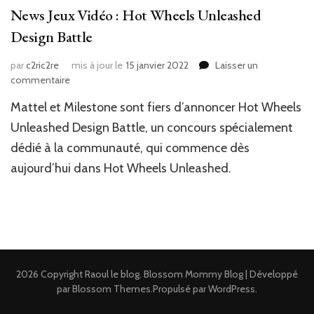
News Jeux Vidéo : Hot Wheels Unleashed
Design Battle
par
c2ric2re
mis à jour le
15 janvier 2022
Laisser un
sur
commentaire
News
Mattel et Milestone sont fiers d’annoncer Hot Wheels
Jeux
Vidéo
Unleashed Design Battle, un concours spécialement
:
dédié à la communauté, qui commence dès
Hot
aujourd’hui dans Hot Wheels Unleashed.
Wheels
Unleashed
Design
Battle
2026 Copyright
Raoul le blog
.
Blossom Mommy Blog | Développé
par
Blossom Themes
.Propulsé par
WordPress
.