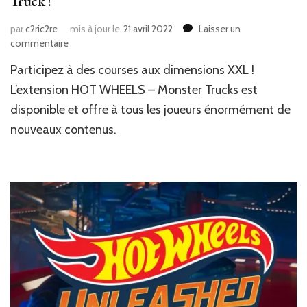
Truck !
par
c2ric2re
mis à jour le
21 avril 2022
Laisser un
sur
commentaire
News
Participez à des courses aux dimensions XXL !
Jeux
Vidéo
L’extension HOT WHEELS – Monster Trucks est
:
disponible et offre à tous les joueurs énormément de
It’s
nouveaux contenus.
a
Monster
!
A
monster
Truck
!