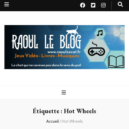
Raoul le
Le chat qui ne caresse pas dans le sens du poil
blog
Étiquette :
Hot Wheels
Accueil
/
Hot Wheels