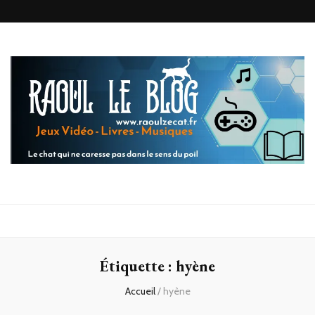
Raoul le
Le chat qui ne caresse pas dans le sens du poil
blog
Étiquette :
hyène
Accueil
/
hyène