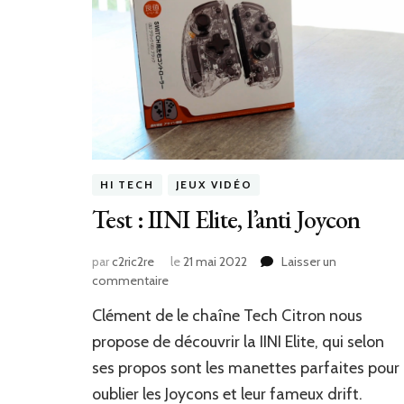
HI TECH
JEUX VIDÉO
Test : IINI Elite, l’anti Joycon
par
c2ric2re
le
21 mai 2022
Laisser un
sur
commentaire
Test
Clément de le chaîne Tech Citron nous
:
IINI
propose de découvrir la IINI Elite, qui selon
Elite,
ses propos sont les manettes parfaites pour
l’anti
oublier les Joycons et leur fameux drift.
Joycon