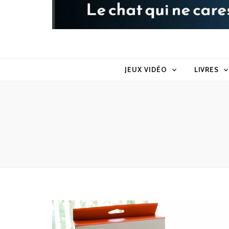
Raoul le 
Le chat qui ne caresse pas dans le sens du poil
JEUX VIDÉO
LIVRES