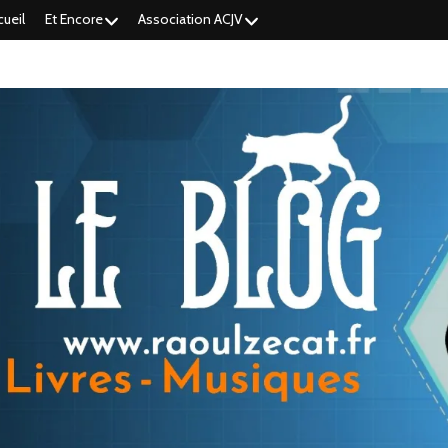
cueil
Et Encore
Association ACJV