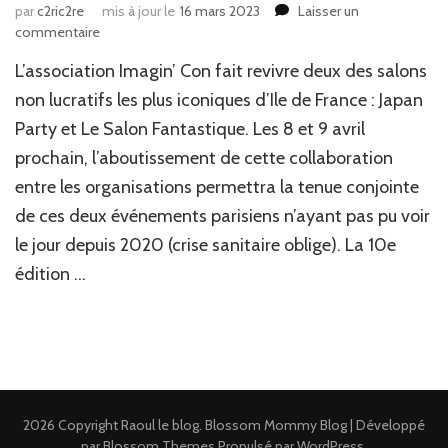
par
c2ric2re
mis à jour le
16 mars 2023
Laisser un
sur
commentaire
News
L’association Imagin’ Con fait revivre deux des salons
Salon
:
non lucratifs les plus iconiques d’Ile de France : Japan
Japan
Party et Le Salon Fantastique. Les 8 et 9 avril
Party
prochain, l’aboutissement de cette collaboration
et
Le
entre les organisations permettra la tenue conjointe
Salon
de ces deux événements parisiens n’ayant pas pu voir
Fantastique
le jour depuis 2020 (crise sanitaire oblige). La 10e
édition …
2026 Copyright
Raoul le blog
.
Blossom Mommy Blog | Développé
par
Blossom Themes
.Propulsé par
WordPress
.