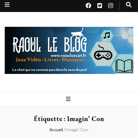
Raoul le
Le chat qui ne caresse pas dans le sens du poil
blog
Étiquette :
Imagin’ Con
Accueil
/
Imagin’ Con