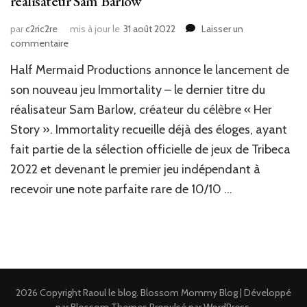
réalisateur Sam Barlow
par
c2ric2re
mis à jour le
31 août 2022
Laisser un
sur
commentaire
News
‎Half Mermaid Productions annonce le lancement de
JV
:
son nouveau jeu Immortality – le dernier titre du
Immortality:
réalisateur Sam Barlow, créateur du célèbre « Her
le
Story ». Immortality recueille déjà des éloges, ayant
dernier
titre
fait partie de la sélection officielle de jeux de Tribeca
du
2022 et devenant le premier jeu indépendant à
réalisateur
Sam
recevoir une note parfaite rare de 10/10 …
Barlow
2026 Copyright
Raoul le blog
.
Blossom Mommy Blog | Développé
par
Blossom Themes
.Propulsé par
WordPress
.