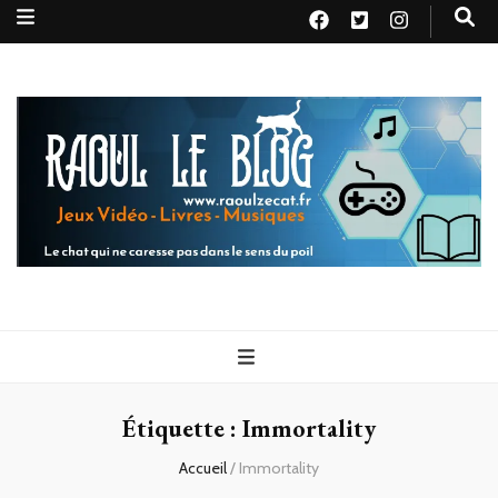
Raoul le
Le chat qui ne caresse pas dans le sens du poil
blog
Étiquette :
Immortality
Accueil
/
Immortality