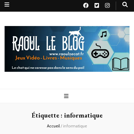
Raoul le
Le chat qui ne caresse pas dans le sens du poil
blog
Étiquette :
informatique
Accueil
/
informatique