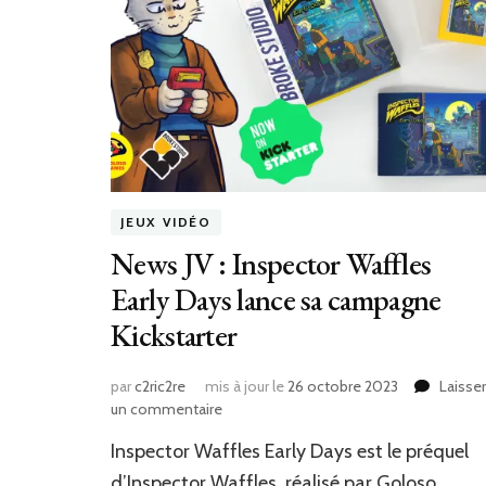
JEUX VIDÉO
News JV : Inspector Waffles
Early Days lance sa campagne
Kickstarter
par
c2ric2re
mis à jour le
26 octobre 2023
Laisser
sur
un commentaire
News
Inspector Waffles Early Days est le préquel
JV
:
d’Inspector Waffles, réalisé par Goloso