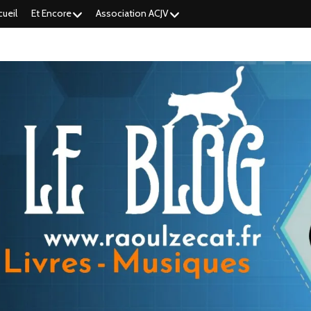
cueil
Et Encore
Association ACJV