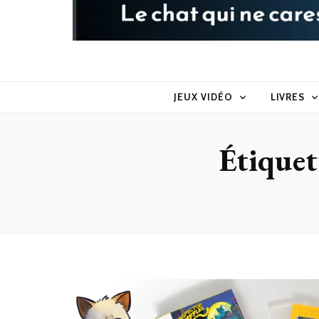
Raoul le 
Le chat qui ne caresse pas dans le sens du poil
JEUX VIDÉO
LIVRES
Étiquet