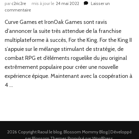
par
c2ric2re
mis à jour le
24 mai 2022
Laisser un
sur
commentaire
News
Curve Games et IronOak Games sont ravis
Jeux
Vidéo
d’annoncer la suite très attendue de la franchise
:
multiplateforme à succès, For the King. For the King II
Le
s’appuie sur le mélange stimulant de stratégie, de
retour
du
combat RPG et d’éléments roguelike du jeu original
roi
extrêmement populaire pour créer une nouvelle
expérience épique. Maintenant avec la coopération à
4 …
2026 Copyright
Raoul le blog
.
Blossom Mommy Blog | Développé
par
Blossom Themes
.Propulsé par
WordPress
.