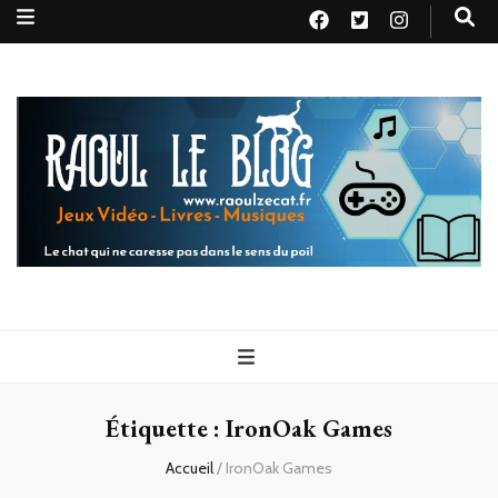
Raoul le
Le chat qui ne caresse pas dans le sens du poil
blog
Étiquette :
IronOak Games
Accueil
/
IronOak Games