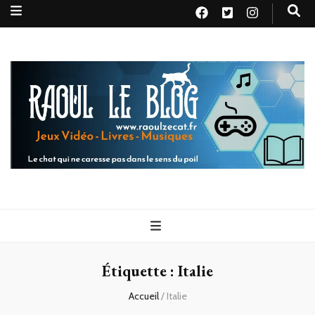
Raoul le
Le chat qui ne caresse pas dans le sens du poil
blog
Étiquette :
Italie
Accueil
/
Italie