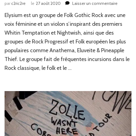
sur
par
c2ric2re
le
27 août 2020
Laisser un commentaire
News
Elysium est un groupe de Folk Gothic Rock avec une
Musique
:
voix féminine et un violon s’inspirant des premiers
Elysium
Whitin Temptation et Nightwish, ainsi que des
from
groupes de Rock Progressif et Folk européen les plus
Italia
populaires comme Anathema, Eluveite & Pineapple
Thief. Le groupe fait de fréquentes incursions dans le
Rock classique, le folk et le …