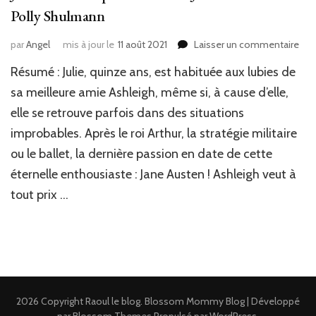
Polly Shulmann
sur
par
Angel
mis à jour le
11 août 2021
Laisser un commentaire
J’ai
Résumé : Julie, quinze ans, est habituée aux lubies de
lu
:
sa meilleure amie Ashleigh, même si, à cause d’elle,
La
elle se retrouve parfois dans des situations
fille
improbables. Après le roi Arthur, la stratégie militaire
qui
voul
ou le ballet, la dernière passion en date de cette
être
éternelle enthousiaste : Jane Austen ! Ashleigh veut à
Jan
Aus
tout prix …
de
Poll
Shu
2026 Copyright
Raoul le blog
.
Blossom Mommy Blog | Développé
par
Blossom Themes
.Propulsé par
WordPress
.