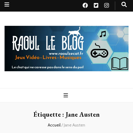
Raoul le
Le chat qui ne caresse pas dans le sens du poil
blog
Étiquette :
Jane Austen
Accueil
/
Jane Austen