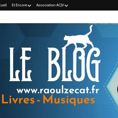
cueil
Et Encore
Association ACJV