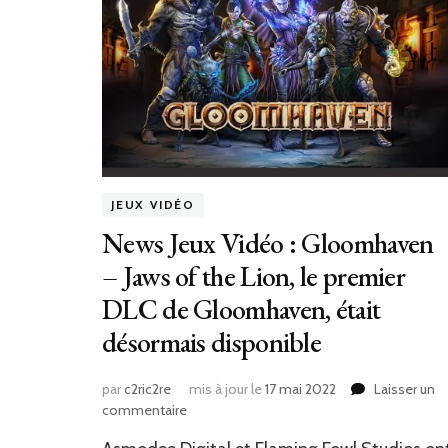
JEUX VIDÉO
News Jeux Vidéo : Gloomhaven
– Jaws of the Lion, le premier
DLC de Gloomhaven, était
désormais disponible
par
c2ric2re
mis à jour le
17 mai 2022
Laisser un
sur
commentaire
News