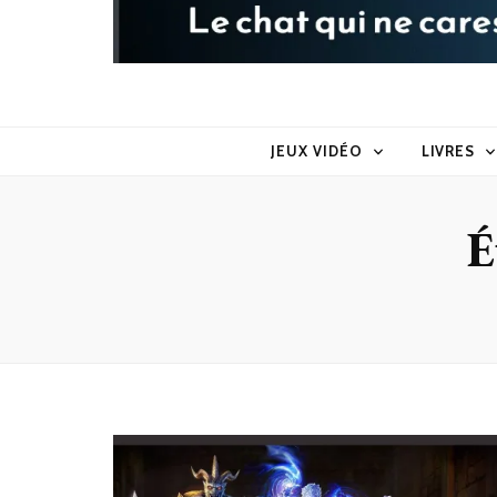
Raoul le 
Le chat qui ne caresse pas dans le sens du poil
JEUX VIDÉO
LIVRES
É