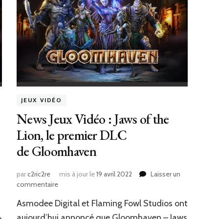
JEUX VIDÉO
News Jeux Vidéo : Jaws of the
Lion, le premier DLC
de Gloomhaven
par
c2ric2re
mis à jour le
19 avril 2022
Laisser un
sur
commentaire
News
Asmodee Digital et Flaming Fowl Studios ont
Jeux
Vidéo
aujourd’hui annoncé que Gloomhaven – Jaws