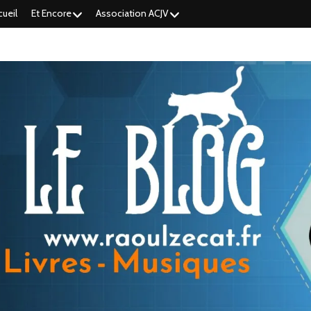
cueil
Et Encore
Association ACJV