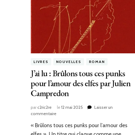
LIVRES
NOUVELLES
ROMAN
J’ai lu : Brûlons tous ces punks
pour l’amour des elfes par Julien
Campredon
par
c2ric2re
le
12 mai 2025
Laisser un
sur
commentaire
J’ai
« Brûlons tous ces punks pour l’amour des
lu
:
elfes ». Un titre qui claque comme une