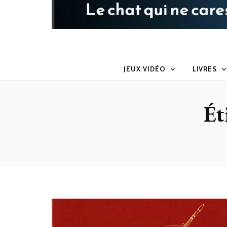
Raoul le 
Le chat qui ne caresse pas dans le sens du poil
JEUX VIDÉO
LIVRES
Ét