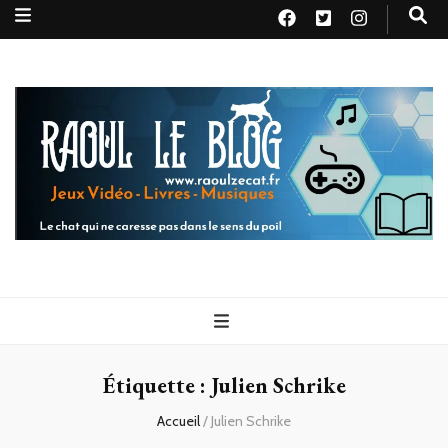
Raoul le
Le chat qui ne caresse pas dans le sens du poil
blog
Étiquette :
Julien Schrike
Accueil
/
Julien Schrike