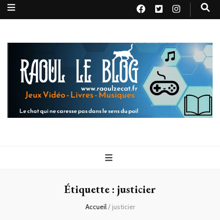
Raoul le
Le chat qui ne caresse pas dans le sens du poil
blog
Étiquette :
justicier
Accueil
/
justicier