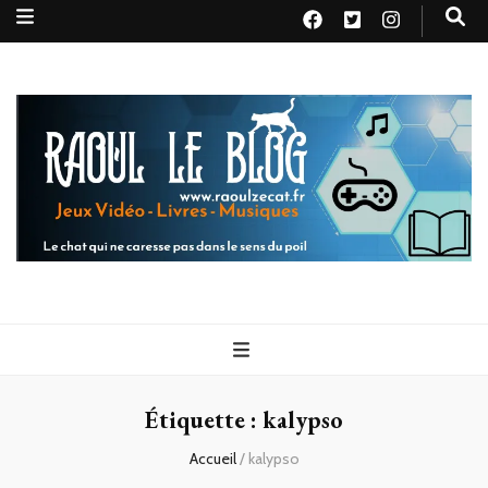
Raoul le
Le chat qui ne caresse pas dans le sens du poil
blog
Étiquette :
kalypso
Accueil
/
kalypso