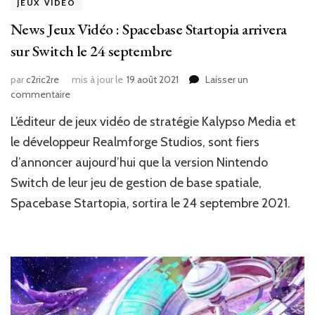
JEUX VIDÉO
News Jeux Vidéo : Spacebase Startopia arrivera
sur Switch le 24 septembre
par
c2ric2re
mis à jour le
19 août 2021
Laisser un
sur
commentaire
News
L’éditeur de jeux vidéo de stratégie Kalypso Media et
Jeux
Vidéo
le développeur Realmforge Studios, sont fiers
:
d’annoncer aujourd’hui que la version Nintendo
Spacebase
Switch de leur jeu de gestion de base spatiale,
Startopia
arrivera
Spacebase Startopia, sortira le 24 septembre 2021.
sur
Switch
le
24
septembre