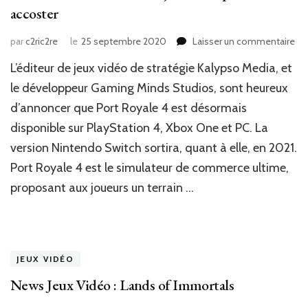
accoster
sur
par
c2ric2re
le
25 septembre 2020
Laisser un commentaire
Ne
L’éditeur de jeux vidéo de stratégie Kalypso Media, et
Jeu
Vi
le développeur Gaming Minds Studios, sont heureux
:
d’annoncer que Port Royale 4 est désormais
C’e
disponible sur PlayStation 4, Xbox One et PC. La
le
jou
version Nintendo Switch sortira, quant à elle, en 2021.
idé
Port Royale 4 est le simulateur de commerce ultime,
po
ac
proposant aux joueurs un terrain …
JEUX VIDÉO
News Jeux Vidéo : Lands of Immortals