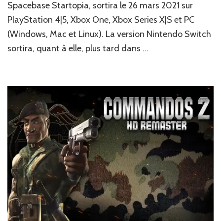
Spacebase Startopia, sortira le 26 mars 2021 sur
votre
base
PlayStation 4|5, Xbox One, Xbox Series X|S et PC
spatiale
(Windows, Mac et Linux). La version Nintendo Switch
dès
le
sortira, quant à elle, plus tard dans …
26
mars