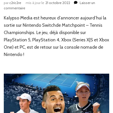
par
c2ric2re
mis à jour le
21 octobre 2022
Laisser un
sur
commentaire
News
Kalypso Media est heureux d’annoncer aujourd’hui la
JV
:
sortie sur Nintendo Switchde Matchpoint – Tennis
Jeu
Championships. Le jeu, déjà disponible sur
Set
PlayStation 5, PlayStation 4, Xbox (Series X|S et Xbox
et
Match
One) et PC, est de retour sur la console nomade de
Nintendo !