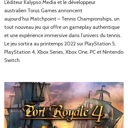
L’éditeur Kalypso Media et le développeur
Jeux
Vidéo
australien Torus Games annoncent
:
aujourd’hui Matchpoint – Tennis Championships, un
La
tout nouveau jeu qui offre un gameplay authentique
babale
jaune
et une expérience immersive dans l’univers du tennis.
Le jeu sortira au printemps 2022 sur PlayStation 5,
PlayStation 4, Xbox Series, Xbox One, PC et Nintendo
Switch