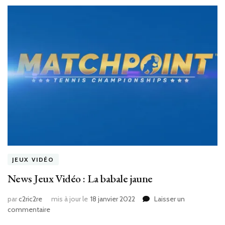
JEUX VIDÉO
News Jeux Vidéo : La babale jaune
par
c2ric2re
mis à jour le
18 janvier 2022
Laisser un
sur
commentaire
News