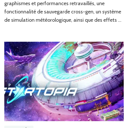
graphismes et performances retravaillés, une
beau
que
fonctionnalité de sauvegarde cross-gen, un système
jamais
de simulation météorologique, ainsi que des effets …
sur
XBox
Series
et
Playstation
5