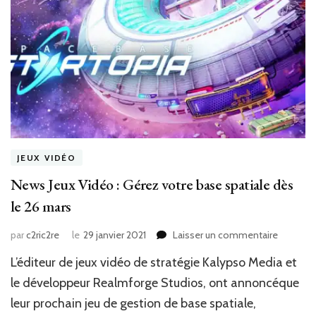
JEUX VIDÉO
News Jeux Vidéo : Gérez votre base spatiale dès
le 26 mars
sur
par
c2ric2re
le
29 janvier 2021
Laisser un commentaire
News
L’éditeur de jeux vidéo de stratégie Kalypso Media et
Jeux
Vidéo
le développeur Realmforge Studios, ont annoncéque
:
leur prochain jeu de gestion de base spatiale,
Gérez