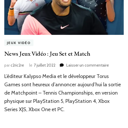
JEUX VIDÉO
News Jeux Vidéo : Jeu Set et Match
sur
par
c2ric2re
le
7 juillet 2022
Laisser un commentaire
News
L’éditeur Kalypso Media et le développeur Torus
Jeux
Vidéo
Games sont heureux d’annoncer aujourd’hui la sortie
:
de Matchpoint – Tennis Championships, en version
Jeu
physique sur PlayStation 5, PlayStation 4, Xbox
Set
et
Series X|S, Xbox One et PC.
Match