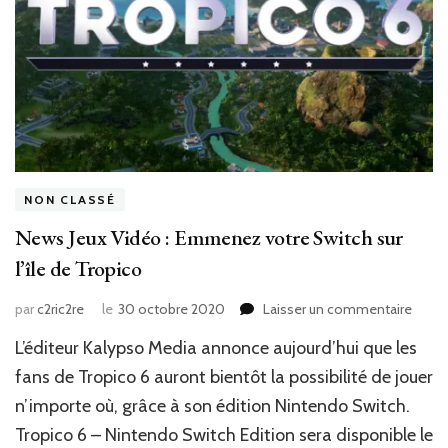
NON CLASSÉ
News Jeux Vidéo : Emmenez votre Switch sur
l’île de Tropico
sur
par
c2ric2re
le
30 octobre 2020
Laisser un commentaire
News
L’éditeur Kalypso Media annonce aujourd’hui que les
Jeux
Vidé
fans de Tropico 6 auront bientôt la possibilité de jouer
:
n’importe où, grâce à son édition Nintendo Switch.
Emme
Tropico 6 – Nintendo Switch Edition sera disponible le
votre