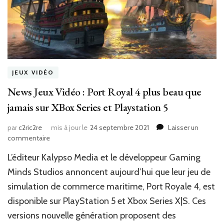
JEUX VIDÉO
News Jeux Vidéo : Port Royal 4 plus beau que
jamais sur XBox Series et Playstation 5
par
c2ric2re
mis à jour le
24 septembre 2021
Laisser un
sur
commentaire
News
L’éditeur Kalypso Media et le développeur Gaming
Jeux
Vidéo
Minds Studios annoncent aujourd’hui que leur jeu de
:
simulation de commerce maritime, Port Royale 4, est
Port
disponible sur PlayStation 5 et Xbox Series X|S. Ces
Royal
4
versions nouvelle génération proposent des
plus