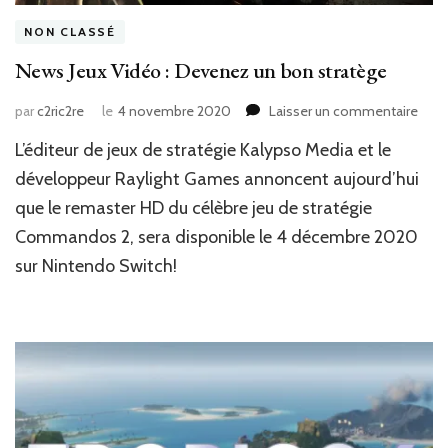
NON CLASSÉ
News Jeux Vidéo : Devenez un bon stratège
sur
par
c2ric2re
le
4 novembre 2020
Laisser un commentaire
New
L’éditeur de jeux de stratégie Kalypso Media et le
Jeux
Vidé
développeur Raylight Games annoncent aujourd’hui
:
que le remaster HD du célèbre jeu de stratégie
Dev
Commandos 2, sera disponible le 4 décembre 2020
un
bon
sur Nintendo Switch!
stra