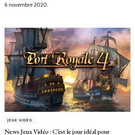
Switc
6 novembre 2020.
sur
l’île
de
Tropi
JEUX VIDÉO
News Jeux Vidéo : C’est le jour idéal pour