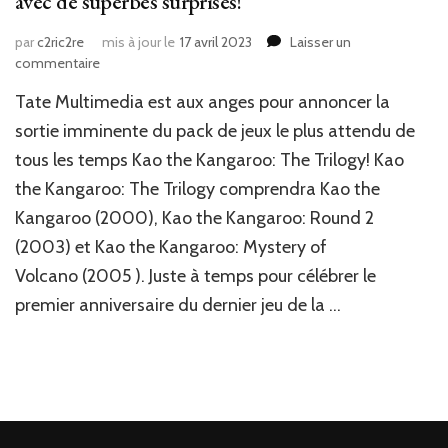
avec de superbes surprises!
par
c2ric2re
mis à jour le
17 avril 2023
Laisser un
sur
commentaire
News
Tate Multimedia est aux anges pour annoncer la
JV
:
sortie imminente du pack de jeux le plus attendu de
Kao
tous les temps Kao the Kangaroo: The Trilogy! Kao
le
the Kangaroo: The Trilogy comprendra Kao the
kangourou
fête
Kangaroo (2000), Kao the Kangaroo: Round 2
son
(2003) et Kao the Kangaroo: Mystery of
anniversaire
avec
Volcano (2005 ). Juste à temps pour célébrer le
de
premier anniversaire du dernier jeu de la …
superbes
surprises!