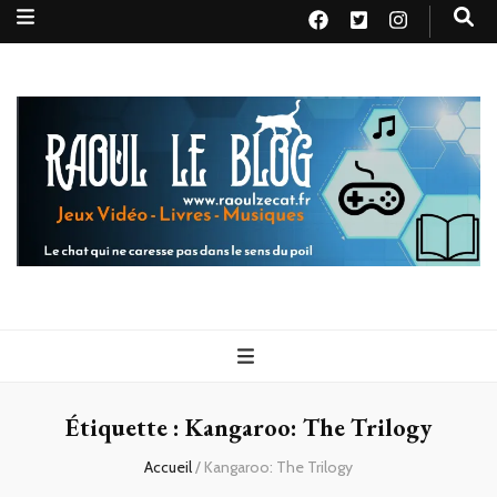
Raoul le
Le chat qui ne caresse pas dans le sens du poil
blog
Étiquette :
Kangaroo: The Trilogy
Accueil
/
Kangaroo: The Trilogy