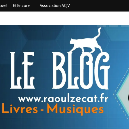
cueil
Et Encore
Association ACJV