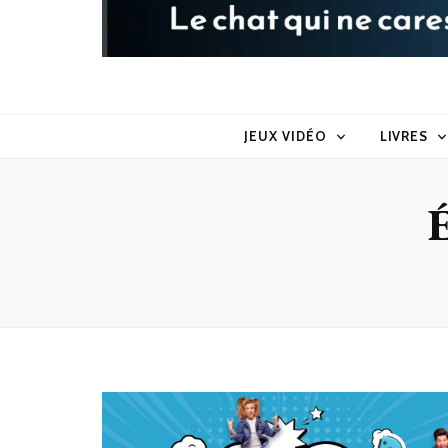
Raoul le 
Le chat qui ne caresse pas dans le sens du poil
JEUX VIDÉO
LIVRES
É