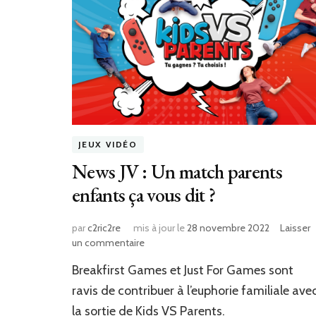
JEUX VIDÉO
News JV : Un match parents
enfants ça vous dit ?
par
c2ric2re
mis à jour le
28 novembre 2022
Laisser
sur
un commentaire
News
Breakfirst Games et Just For Games sont
JV
:
ravis de contribuer à l’euphorie familiale ave
Un
la sortie de Kids VS Parents.