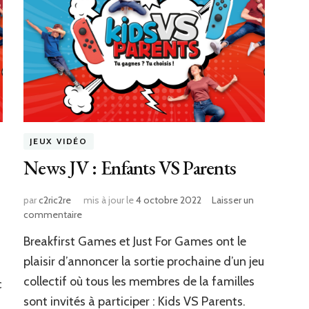
JEUX VIDÉO
News JV : Enfants VS Parents
par
c2ric2re
mis à jour le
4 octobre 2022
Laisser un
sur
commentaire
News
Breakfirst Games et Just For Games ont le
JV
:
plaisir d’annoncer la sortie prochaine d’un jeu
Enfants
collectif où tous les membres de la familles
c
VS
sont invités à participer : Kids VS Parents.
Parents