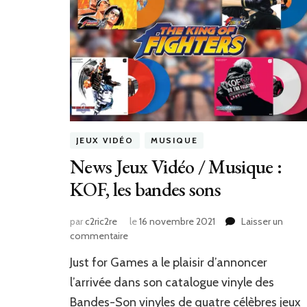
JEUX VIDÉO
MUSIQUE
News Jeux Vidéo / Musique :
KOF, les bandes sons
par
c2ric2re
le
16 novembre 2021
Laisser un
sur
commentaire
News
Just for Games a le plaisir d’annoncer
Jeux
Vidéo
l’arrivée dans son catalogue vinyle des
/
Bandes-Son vinyles de quatre célèbres jeux