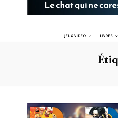
Raoul le 
Le chat qui ne caresse pas dans le sens du poil
JEUX VIDÉO
LIVRES
Étiq