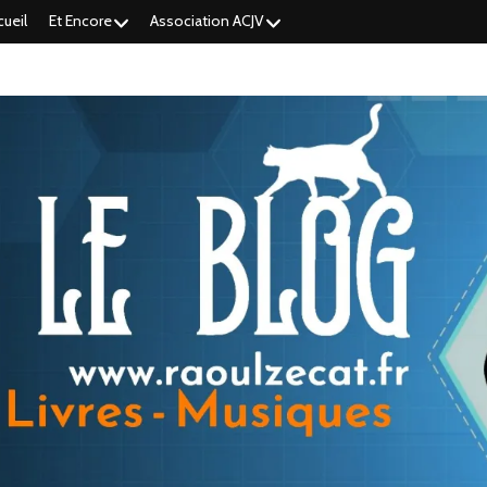
cueil
Et Encore
Association ACJV