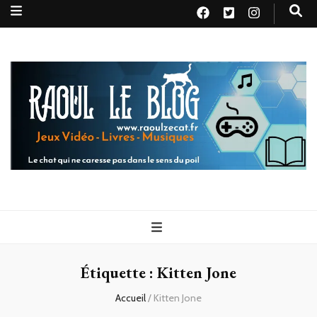
Raoul le
Le chat qui ne caresse pas dans le sens du poil
blog
Étiquette :
Kitten Jone
Accueil
/
Kitten Jone