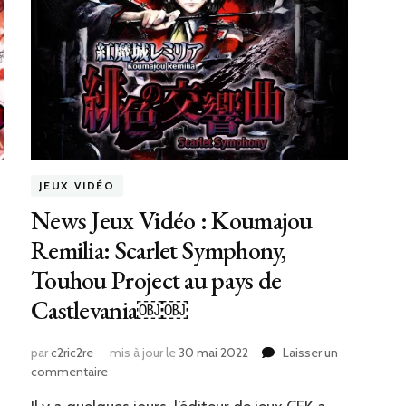
JEUX VIDÉO
News Jeux Vidéo : Koumajou
Remilia: Scarlet Symphony,
Touhou Project au pays de
Castlevania￼￼
par
c2ric2re
mis à jour le
30 mai 2022
Laisser un
sur
commentaire
News