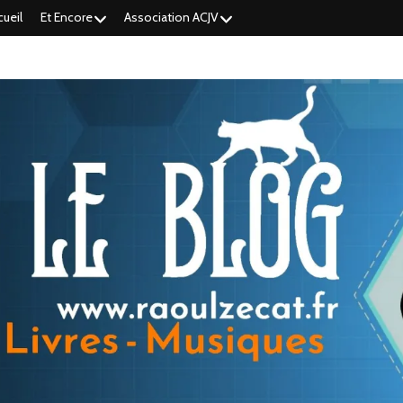
cueil
Et Encore
Association ACJV