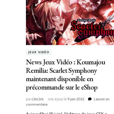
JEUX VIDÉO
News Jeux Vidéo : Koumajou
Remilia: Scarlet Symphony
maintenant disponible en
précommande sur le eShop
par
c2ric2re
mis à jour le
9 juin 2022
Laisser un
sur
commentaire
News