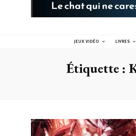
Raoul le 
Le chat qui ne caresse pas dans le sens du poil
JEUX VIDÉO
LIVRES
Étiquette :
K