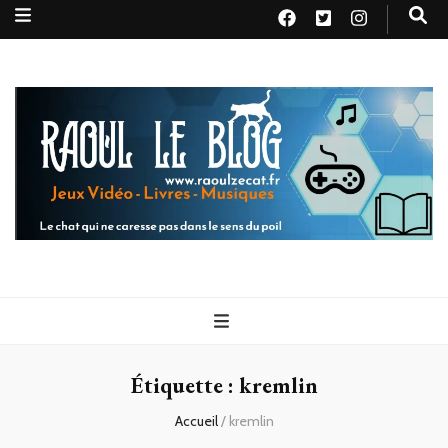
Raoul le
Le chat qui ne caresse pas dans le sens du poil
blog
Étiquette :
kremlin
Accueil
/
kremlin