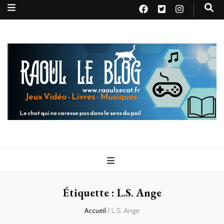
Raoul le
Le chat qui ne caresse pas dans le sens du poil
blog
Étiquette :
L.S. Ange
Accueil
/
L.S. Ange